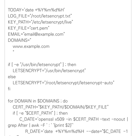
TODAY=`date +%Y%m%d%H`
LOG_FILE="/root/letsencrypt.txt"
KEY_PATH="/etc/letsencrypt/live"
KEY_FILE="cert.pem"
EMAIL="email@example.com"
DOMAINS="
www.example.com
"
if [ -e "/usr/bin/letsencrypt" ] ; then
LETSENCRYPT="/usr/bin/letsencrypt"
else
LETSENCRYPT="/root/letsencrypt/letsencrypt-auto"
fi
for DOMAIN in $DOMAINS ; do
CERT_PATH="$KEY_PATH/$DOMAIN/$KEY_FILE"
if [ -e "$CERT_PATH" ] ; then
C_DATE=`openssl x509 -in $CERT_PATH -text -noout |
grep After | awk -F ' : ' '{print $2}'`
R_DATE=`date +%Y%m%d%H --date="$C_DATE -1