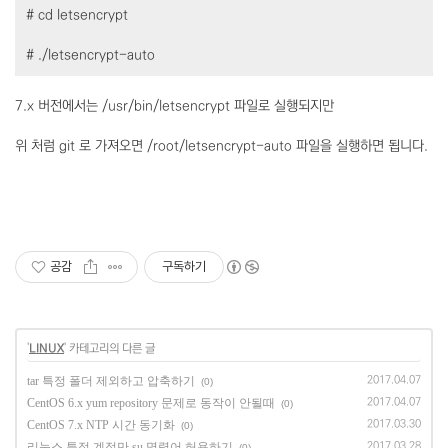
# cd letsencrypt
# ./letsencrypt-auto
7.x 버전에서는 /usr/bin/letsencrypt 파일로 실행되지만
위 처럼 git 로 가져오면 /root/letsencrypt-auto 파일을 실행하면 됩니다.
공감
구독하기
'
LINUX
' 카테고리의 다른 글
tar 특정 폴더 제외하고 압축하기
2017.04.07
(0)
CentOS 6.x yum repository 문제로 동작이 안될때
2017.04.07
(0)
CentOS 7.x NTP 시간 동기화
2017.03.30
(0)
리눅스 특정 계정만 su 명령어 허용하기
2017.03.28
(0)