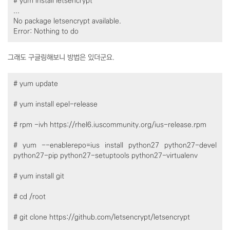
# yum install letsencrypt
...
No package letsencrypt available.
Error: Nothing to do
그래도 구글링해보니 방법은 있더군요.
# yum update
# yum install epel-release
# rpm -ivh https://rhel6.iuscommunity.org/ius-release.rpm
# yum --enablerepo=ius install python27 python27-devel
python27-pip python27-setuptools python27-virtualenv
# yum install git
# cd /root
# git clone https://github.com/letsencrypt/letsencrypt