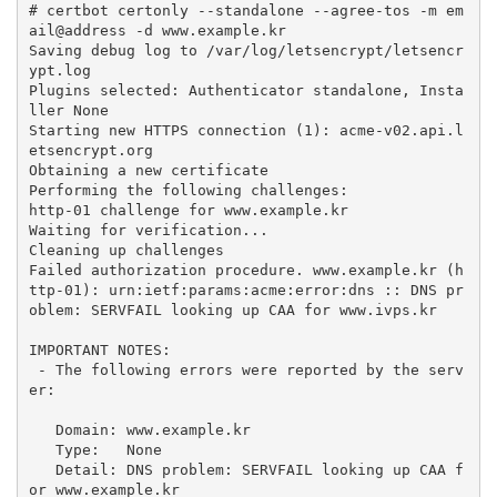
# certbot certonly --standalone --agree-tos -m em
ail@address -d www.example.kr

Saving debug log to /var/log/letsencrypt/letsencr
ypt.log

Plugins selected: Authenticator standalone, Insta
ller None

Starting new HTTPS connection (1): acme-v02.api.l
etsencrypt.org

Obtaining a new certificate

Performing the following challenges:

http-01 challenge for www.example.kr

Waiting for verification...

Cleaning up challenges

Failed authorization procedure. www.example.kr (h
ttp-01): urn:ietf:params:acme:error:dns :: DNS pr
oblem: SERVFAIL looking up CAA for www.ivps.kr

IMPORTANT NOTES:

 - The following errors were reported by the serv
er:

   Domain: www.example.kr

   Type:   None

   Detail: DNS problem: SERVFAIL looking up CAA f