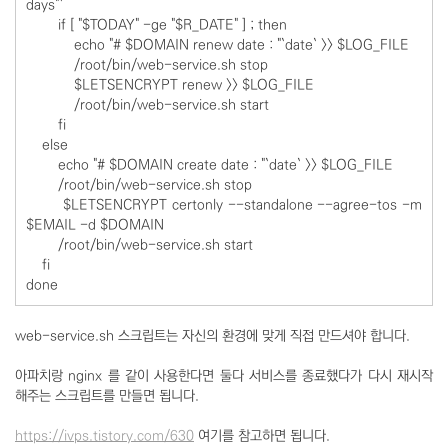
days"`
if [ "$TODAY" -ge "$R_DATE" ] ; then
echo "# $DOMAIN renew date : "`date` >> $LOG_FILE
/root/bin/web-service.sh stop
$LETSENCRYPT renew >> $LOG_FILE
/root/bin/web-service.sh start
fi
else
echo "# $DOMAIN create date : "`date` >> $LOG_FILE
/root/bin/web-service.sh stop
$LETSENCRYPT certonly --standalone --agree-tos -m
$EMAIL -d $DOMAIN
/root/bin/web-service.sh start
fi
done
web-service.sh 스크립트는 자신의 환경에 맞게 직접 만드셔야 합니다.
아파치랑 nginx 를 같이 사용한다면 둘다 서비스를 종료했다가 다시 재시작
해주는 스크립트를 만들면 됩니다.
https://ivps.tistory.com/
630
여기를 참고하면 됩니다.