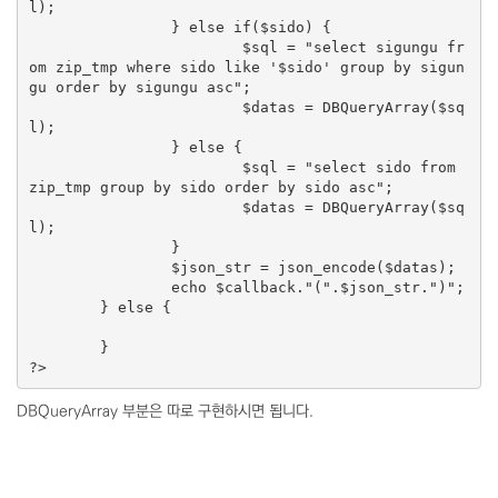
l);

		} else if($sido) {

			$sql = "select sigungu fr
om zip_tmp where sido like '$sido' group by sigun
gu order by sigungu asc";

			$datas = DBQueryArray($sq
l);

		} else {

			$sql = "select sido from 
zip_tmp group by sido order by sido asc";

			$datas = DBQueryArray($sq
l);

		}

		$json_str = json_encode($datas);

		echo $callback."(".$json_str.")";

	} else {

	}

DBQueryArray 부분은 따로 구현하시면 됩니다.