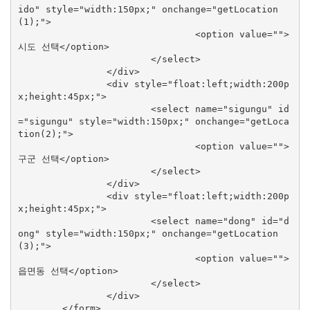
ido" style="width:150px;" onchange="getLocation
(1);">

				<option value="">
시도 선택</option>

			</select>

		</div>

		<div style="float:left;width:200p
x;height:45px;">

			<select name="sigungu" id
="sigungu" style="width:150px;" onchange="getLoca
tion(2);">

				<option value="">
구군 선택</option>

			</select>

		</div>

		<div style="float:left;width:200p
x;height:45px;">

			<select name="dong" id="d
ong" style="width:150px;" onchange="getLocation
(3);">

				<option value="">
읍면동 선택</option>

			</select>

		</div>

	</form>
