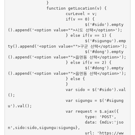
		}

		function getLocation(v) {

			curLevel = v;

			if(v == 0) {

				$('#sido').empty
().append('<option value="">시도 선택</option>');

			} else if(v == 1) {

				$('#sigungu').emp
ty().append('<option value="">구군 선택</option>');

				$('#dong').empty
().append('<option value="">읍면동 선택</option>');

			} else if(v == 2) {

				$('#dong').empty
().append('<option value="">읍면동 선택</option>');

			} else {

			}

			var sido = $('#sido').val
();

			var sigungu = $('#sigung
u').val();

			var request = $.ajax({

				type: 'POST',

				data: {mdiv:'jso
n',sido:sido,sigungu:sigungu},

				url: 'https://ww