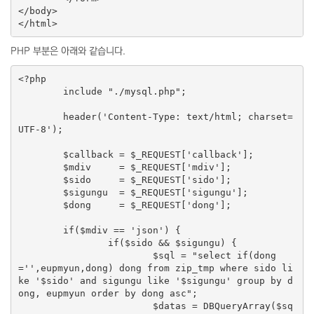
</body>

PHP 부분은 아래와 같습니다.
<?php

	include "./mysql.php";

	header('Content-Type: text/html; charset=
UTF-8');

	$callback = $_REQUEST['callback'];

	$mdiv     = $_REQUEST['mdiv'];

	$sido     = $_REQUEST['sido'];

	$sigungu  = $_REQUEST['sigungu'];

	$dong     = $_REQUEST['dong'];

	if($mdiv == 'json') {

		if($sido && $sigungu) {

			$sql = "select if(dong
='',eupmyun,dong) dong from zip_tmp where sido li
ke '$sido' and sigungu like '$sigungu' group by d
ong, eupmyun order by dong asc";

			$datas = DBQueryArray($sq