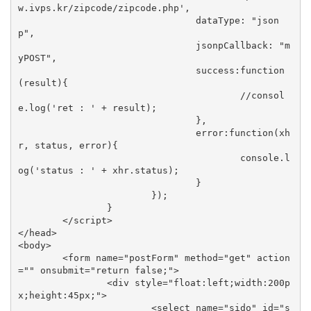
w.ivps.kr/zipcode/zipcode.php',

				dataType: "json
p",

				jsonpCallback: "m
yPOST",

				success:function
(result){

					//consol
e.log('ret : ' + result);

				},

				error:function(xh
r, status, error){

					console.l
og('status : ' + xhr.status);

				}

			});

		}

	</script>

</head>

<body>

	<form name="postForm" method="get" action
="" onsubmit="return false;">

		<div style="float:left;width:200p
x;height:45px;">

			<select name="sido" id="s