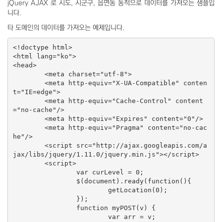
jQuery AJAX 로 시도, 시군구, 읍면동 동적으로 데이터를 가져오는 샘플입
니다.
타 도메인의 데이터를 가져오는 예제입니다.
<!doctype html>

<html lang="ko">

<head>

	<meta charset="utf-8">

	<meta http-equiv="X-UA-Compatible" conten
t="IE=edge">

	<meta http-equiv="Cache-Control" content
="no-cache"/> 

	<meta http-equiv="Expires" content="0"/> 

	<meta http-equiv="Pragma" content="no-cac
he"/>

	<script src="http://ajax.googleapis.com/a
jax/libs/jquery/1.11.0/jquery.min.js"></script>

	<script>

		var curLevel = 0;

		$(document).ready(function(){

			getLocation(0);

		});

		function myPOST(v) {

			var arr = v;
