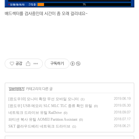
배드섹터를 검사중인데 시간이 좀 오래 걸리네요~
공감
구독하기
'
SW이야기
' 카테고리의 다른 글
[윈도우10] 모니터 확장 무선 모바일 모니터
2019.06.19
(1)
[윈도우] USB 메모리 SLC MLC TLC 종류 확인 유틸
2019.05.30
(0)
네트워크 드라이브 유틸 RaiDrive
2018.09.07
(0)
파티션 복사 유틸 AOMEI Partition Assistant
2018.07.17
(0)
SKT 클라우드베리 네트워크 드라이브
2018.06.21
(1)