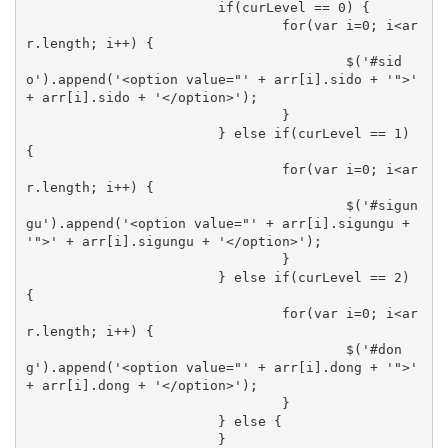
			if(curLevel == 0) {

				for(var i=0; i<ar
r.length; i++) {

					$('#sid
o').append('<option value="' + arr[i].sido + '">' 
+ arr[i].sido + '</option>');

				}

			} else if(curLevel == 1) 
{

				for(var i=0; i<ar
r.length; i++) {

					$('#sigun
gu').append('<option value="' + arr[i].sigungu + 
'">' + arr[i].sigungu + '</option>');

				}

			} else if(curLevel == 2) 
{

				for(var i=0; i<ar
r.length; i++) {

					$('#don
g').append('<option value="' + arr[i].dong + '">' 
+ arr[i].dong + '</option>');

				}

			} else {

			}
